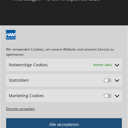
NEWSLETTER
Abonnieren Sie unseren Newsletter
Wir verwenden Cookies, um unsere Website und unseren Service zu
optimieren.
Notwendige Cookies
Immer aktiv
ANSCHRIFT / KONTAKT
Statistiken
Hartmetallwerkzeugfabrik
Statistik
Andreas Maier GmbH
Stegwiesen 2
Marketing Cookies
Marketin
D-88477 Schwendi-Hörenhausen
Cookies
Telefon: +49 7347 - 61-0
Dienste verwalten
Telefax: +49 7347 - 7307
E-Mail: info@ham-tools.com
Alle akzeptieren