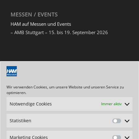
MESSEN / EVENTS
HAM auf Messen und Events
– AMB Stuttgart – 15. bis 19. September 2026
NEWSLETTER
Abonnieren Sie unseren Newsletter
Wir verwenden Cookies, um unsere Website und unseren Service zu
optimieren.
Notwendige Cookies
Immer aktiv
ANSCHRIFT / KONTAKT
Statistiken
Hartmetallwerkzeugfabrik
Statistik
Andreas Maier GmbH
Stegwiesen 2
Marketing Cookies