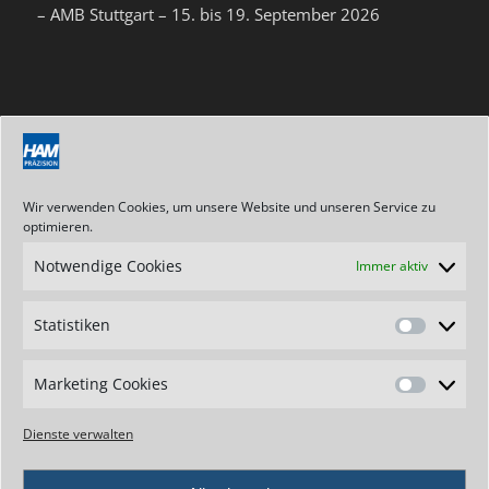
– AMB Stuttgart – 15. bis 19. September 2026
NEWSLETTER
Abonnieren Sie unseren Newsletter
Wir verwenden Cookies, um unsere Website und unseren Service zu
optimieren.
Notwendige Cookies
Immer aktiv
ANSCHRIFT / KONTAKT
Statistiken
Hartmetallwerkzeugfabrik
Statistik
Andreas Maier GmbH
Stegwiesen 2
Marketing Cookies
Marketin
D-88477 Schwendi-Hörenhausen
Cookies
Dienste verwalten
Telefon: +49 7347 - 61-0
Telefax: +49 7347 - 7307
E-Mail: info@ham-tools.com