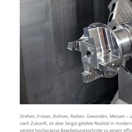
Drehen, Fräsen, Bohren, Reiben, Gewinden, Messen – un
nach Zukunft, ist aber längst gelebte Realität in moder
vereint hochpräzise Bearbeitungsschritte zu einem effiz