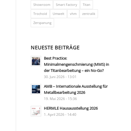
Showroom
Smart Factory
Titan
Trochoid
Umwelt
vhm
zentralik
Zerspanung
NEUESTE BEITRÄGE
Best Practice:
Minimalmengenschmierung (MMS) in
der Titanbearbeitung – ein No-Go?
30. Juni 2026 - 13:01
AMB – Internationale Ausstellung für
Metallbearbeitung 2026
19. Mai 2026 - 15:36
HERMLE Hausausstellung 2026
1. April 2026 - 14:40