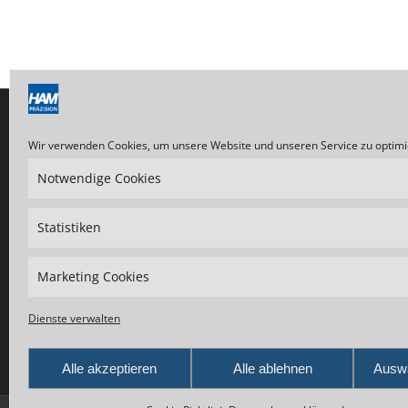
Wir verwenden Cookies, um unsere Website und unseren Service zu optimi
WICHTIGE LINKS
MESSE
HAM auf
Notwendige Cookies
Impressum
– AMB St
Datenschutzerklärung
Septemb
Statistiken
AGB
Cookie Richtlinie
Marketing Cookies
Kontakt
Dienste verwalten
Alle akzeptieren
Alle ablehnen
Auswa