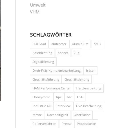
Umwelt
VHM
SCHLAGWÖRTER
360 Grad
alufraeser
Aluminium
AMB
Beschichtung
bohrer
CFK
Digitalisierung
Dreh-Fräs-Komplettbearbeitung
fräser
Geschäftsführung
Geschäftsleitung
HAM Performance Center
Hartbearbeitung
Honeycomb
hpc
hsc
HSF
Industrie 4.0
Interview
Live-Bearbeitung
Messe
Nachhaltigkeit
Oberfläche
Polierverfahren
Presse
Prozesskette