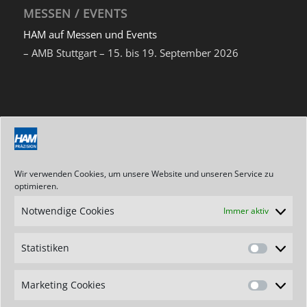
MESSEN / EVENTS
HAM auf Messen und Events
– AMB Stuttgart – 15. bis 19. September 2026
NEWSLETTER
Abonnieren Sie unseren Newsletter
Wir verwenden Cookies, um unsere Website und unseren Service zu
optimieren.
Notwendige Cookies
Immer aktiv
ANSCHRIFT / KONTAKT
Statistiken
Hartmetallwerkzeugfabrik
Statistik
Andreas Maier GmbH
Stegwiesen 2
Marketing Cookies
Marketin
D-88477 Schwendi-Hörenhausen