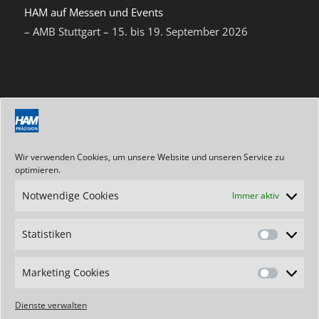
HAM auf Messen und Events
– AMB Stuttgart – 15. bis 19. September 2026
NEWSLETTER
Abonnieren Sie unseren Newsletter
Wir verwenden Cookies, um unsere Website und unseren Service zu
optimieren.
Notwendige Cookies
Immer aktiv
ANSCHRIFT / KONTAKT
Statistiken
Hartmetallwerkzeugfabrik
Statistik
Andreas Maier GmbH
Stegwiesen 2
Marketing Cookies
Marketin
D-88477 Schwendi-Hörenhausen
Cookies
Dienste verwalten
Telefon: +49 7347 - 61-0