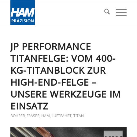
JP PERFORMANCE
TITANFELGE: VOM 400-
KG-TITANBLOCK ZUR
HIGH-END-FELGE –
UNSERE WERKZEUGE IM
EINSATZ
BOHRER
,
FRÄSER
,
HAM
,
LUFTFAHRT
,
TITAN