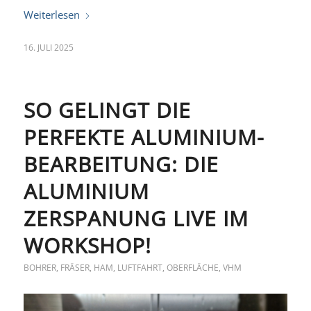
Weiterlesen
16. JULI 2025
SO GELINGT DIE
PERFEKTE ALUMINIUM-
BEARBEITUNG: DIE
ALUMINIUM
ZERSPANUNG LIVE IM
WORKSHOP!
BOHRER
,
FRÄSER
,
HAM
,
LUFTFAHRT
,
OBERFLÄCHE
,
VHM