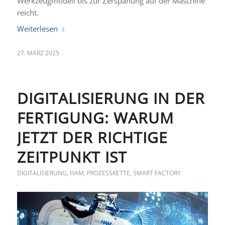
Werkzeugmodell bis zur Zerspanung auf der Maschine
reicht.
Weiterlesen
27. MÄRZ 2025
DIGITALISIERUNG IN DER
FERTIGUNG: WARUM
JETZT DER RICHTIGE
ZEITPUNKT IST
DIGITALISIERUNG
,
HAM
,
PROZESSKETTE
,
SMART FACTORY